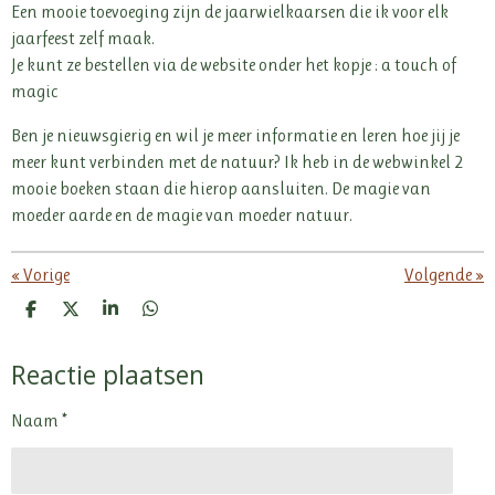
Een mooie toevoeging zijn de jaarwielkaarsen die ik voor elk
jaarfeest zelf maak.
Je kunt ze bestellen via de website onder het kopje : a touch of
magic
Ben je nieuwsgierig en wil je meer informatie en leren hoe jij je
meer kunt verbinden met de natuur? Ik heb in de webwinkel 2
mooie boeken staan die hierop aansluiten. De magie van
moeder aarde en de magie van moeder natuur.
«
Vorige
Volgende
»
D
D
S
D
e
e
h
e
l
e
a
l
Reactie plaatsen
e
l
r
e
n
e
n
Naam *