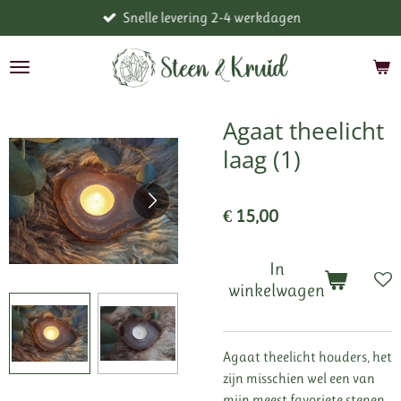
Snelle levering 2-4 werkdagen
Ga
direct
naar
de
hoofdinhoud
Agaat theelicht
laag (1)
€ 15,00
In
winkelwagen
Agaat theelicht houders, het
zijn misschien wel een van
mijn meest favoriete stenen