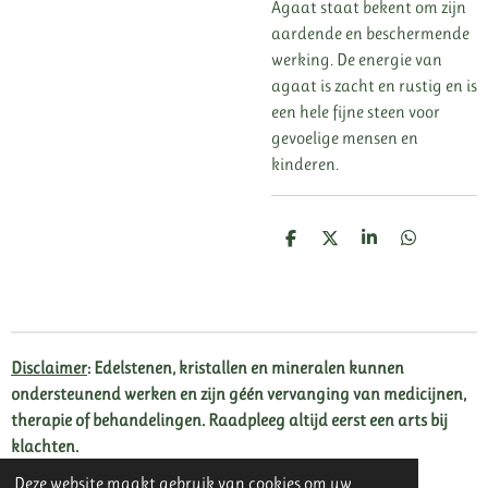
Agaat staat bekent om zijn
aardende en beschermende
werking. De energie van
agaat is zacht en rustig en is
een hele fijne steen voor
gevoelige mensen en
kinderen.
D
D
S
D
e
e
h
e
l
e
a
l
e
l
r
e
n
e
n
Disclaimer
: Edelstenen, kristallen en mineralen kunnen
ondersteunend werken en zijn géén vervanging van medicijnen,
therapie of behandelingen. Raadpleeg altijd eerst een arts bij
klachten.
Deze website maakt gebruik van cookies om uw