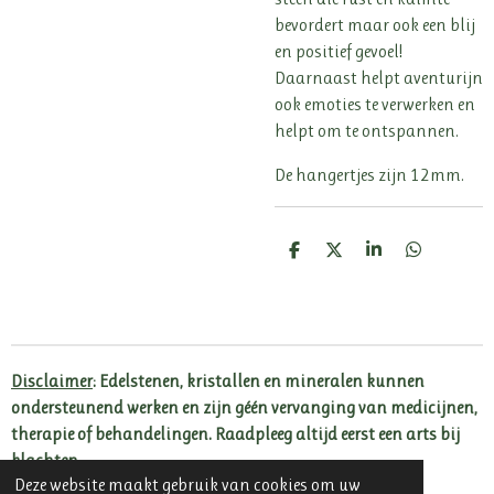
bevordert maar ook een blij
en positief gevoel!
Daarnaast helpt aventurijn
ook emoties te verwerken en
helpt om te ontspannen.
De hangertjes zijn 12mm.
D
D
S
D
e
e
h
e
l
e
a
l
e
l
r
e
n
e
n
Disclaimer
: Edelstenen, kristallen en mineralen kunnen
ondersteunend werken en zijn géén vervanging van medicijnen,
therapie of behandelingen. Raadpleeg altijd eerst een arts bij
klachten.
Deze website maakt gebruik van cookies om uw