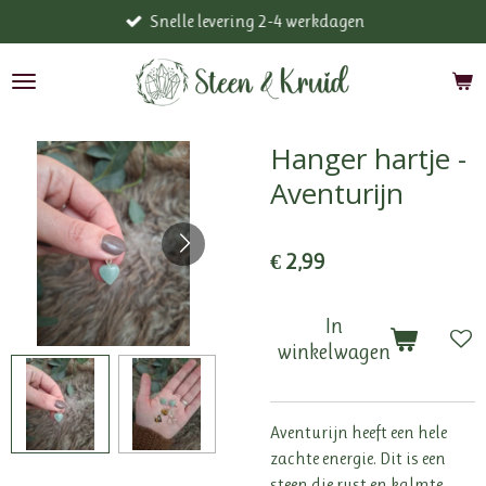
Snelle levering 2-4 werkdagen
Ga
direct
naar
de
hoofdinhoud
Hanger hartje -
Aventurijn
€ 2,99
In
winkelwagen
Aventurijn heeft een hele
zachte energie. Dit is een
steen die rust en kalmte