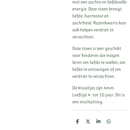
met een zachte en liefdevolle
energie. Deze steen brengt
liefde, harmonie en
zachtheid. Rozenkwarts kan
ook helpen verdriet te
verzachten.
Deze steen is zeer geschikt
voor kinderen die mogen
leren om liefde te voelen, om
liefde te ontvangen of om
verdriet te verzachten.
De kraaltjes zijn 4mm.
Leeftijd 4- tot 10 jaar. Dit is
een inschatting.
D
D
S
D
e
e
h
e