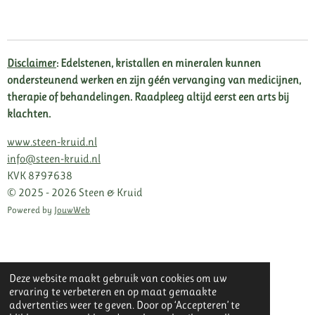
l
e
a
l
e
l
r
e
n
e
n
Disclaimer
: Edelstenen, kristallen en mineralen kunnen
ondersteunend werken en zijn géén vervanging van medicijnen,
therapie of behandelingen. Raadpleeg altijd eerst een arts bij
klachten.
www.steen-kruid.nl
info@steen-kruid.nl
KVK 8797638
© 2025 - 2026 Steen & Kruid
Powered by
JouwWeb
Deze website maakt gebruik van cookies om uw
ervaring te verbeteren en op maat gemaakte
advertenties weer te geven. Door op ‘Accepteren’ te