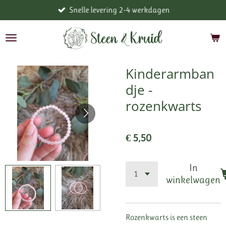
Snelle levering 2-4 werkdagen
Ga
direct
naar
de
hoofdinhoud
Kinderarmban
dje -
rozenkwarts
€ 5,50
In
winkelwagen
Rozenkwarts is een steen