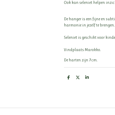
Ook kan seleniet helpen inzic
De hanger is een fijne en sub
harmonie in jezelf te brengen.
Seleniet is geschikt voor kind
Vindplaats Marokko.
De harten zijn 7cm.
D
D
S
e
e
h
l
e
a
e
l
r
n
e