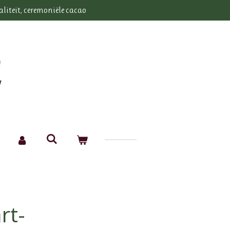
aliteit, ceremoniële cacao
rt-