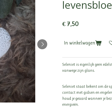
levensblo
€ 7,50
In winkelwagen
Seleniet is eigenlijk geen ede
vanwege zijn glans.
Seleniet staat bekent om de sp
contact met gidsen en engele
houd je geaard wanneer je be
energieën.