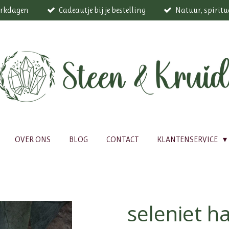
werkdagen
Cadeautje bij je bestelling
Natuur, spiritu
OVER ONS
BLOG
CONTACT
KLANTENSERVICE
seleniet ha