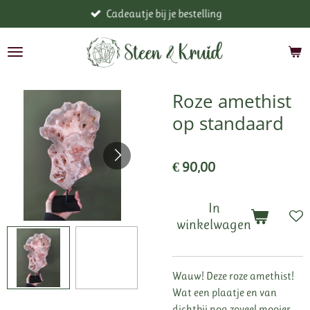
Cadeautje bij je bestelling
Ga
direct
naar
de
hoofdinhoud
Roze amethist
op standaard
€ 90,00
In
winkelwagen
Wauw! Deze roze amethist!
Wat een plaatje en van
dichtbij nog zoveel mooier.