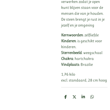
verwerken zodat je open
kunt blijven staan voor de
mensen die van je houden.
De steen brengt je rust in je
jezelf en je omgeving
Kernwoorden
: zelfliefde
Kinderen
: is geschikt voor
kinderen.
Sterrenbeeld
: weegschaal
Chakra
: hartchakra
Vindplaats
: Brazilie
1,76 kilo
excl. standaard, 28 cm hoog
D
D
S
D
e
e
h
e
l
e
a
l