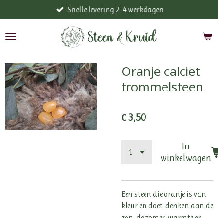
Snelle levering 2-4 werkdagen
Ga
direct
naar
de
hoofdinhoud
Oranje calciet
trommelsteen
€ 3,50
In
winkelwagen
Een steen die oranje is van
kleur en doet denken aan de
zon, de zomer, warmte en