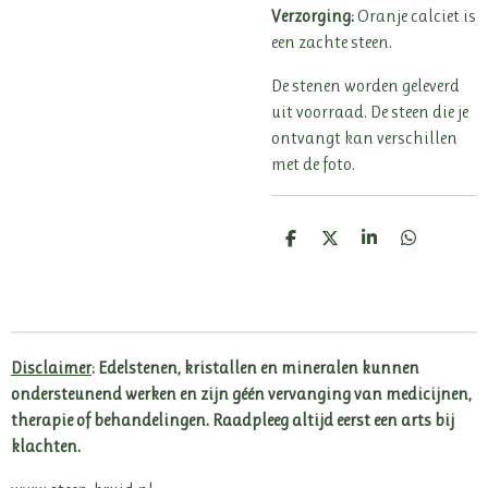
Verzorging:
Oranje calciet is
een zachte steen.
De stenen worden geleverd
uit voorraad. De steen die je
ontvangt kan verschillen
met de foto.
D
D
S
D
e
e
h
e
l
e
a
l
e
l
r
e
n
e
n
Disclaimer
: Edelstenen, kristallen en mineralen kunnen
ondersteunend werken en zijn géén vervanging van medicijnen,
therapie of behandelingen. Raadpleeg altijd eerst een arts bij
klachten.