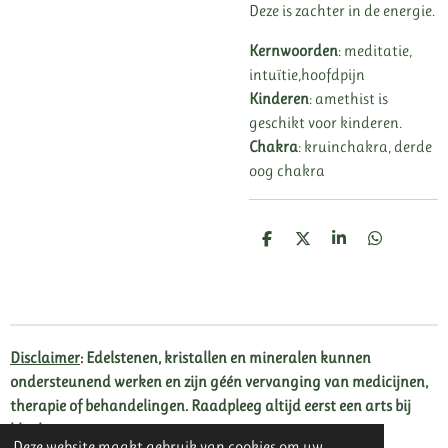
Deze is zachter in de energie.
Kernwoorden
: meditatie,
intuïtie,hoofdpijn
Kinderen
: amethist is
geschikt voor kinderen.
Chakra
: kruinchakra, derde
oog chakra
D
D
S
D
e
e
h
e
l
e
a
l
e
l
r
e
n
e
n
Disclaimer
: Edelstenen, kristallen en mineralen kunnen
ondersteunend werken en zijn géén vervanging van medicijnen,
therapie of behandelingen. Raadpleeg altijd eerst een arts bij
klachten.
Deze website maakt gebruik van cookies om uw