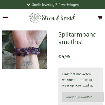
Snelle levering 2-4 werkdagen
Ga
direct
naar
de
hoofdinhoud
Splitarmband
amethist
€ 4,95
Laat het me weten
wanneer dit product
weer op voorraad is.