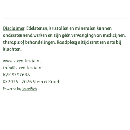
e
e
h
e
l
e
a
l
e
l
r
e
n
e
n
Disclaimer
: Edelstenen, kristallen en mineralen kunnen
ondersteunend werken en zijn géén vervanging van medicijnen,
therapie of behandelingen. Raadpleeg altijd eerst een arts bij
klachten.
www.steen-kruid.nl
info@steen-kruid.nl
KVK 8797638
© 2025 - 2026 Steen & Kruid
Powered by
JouwWeb