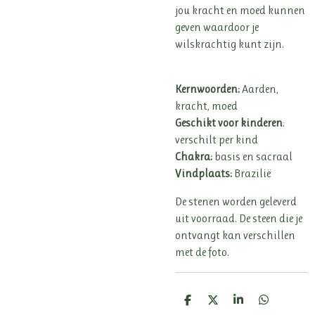
jou kracht en moed kunnen
geven waardoor je
wilskrachtig kunt zijn.
Kernwoorden:
Aarden,
kracht, moed
Geschikt voor kinderen
:
verschilt per kind
Chakra:
basis en sacraal
Vindplaats:
Brazilië
De stenen worden geleverd
uit voorraad. De steen die je
ontvangt kan verschillen
met de foto.
D
D
S
D