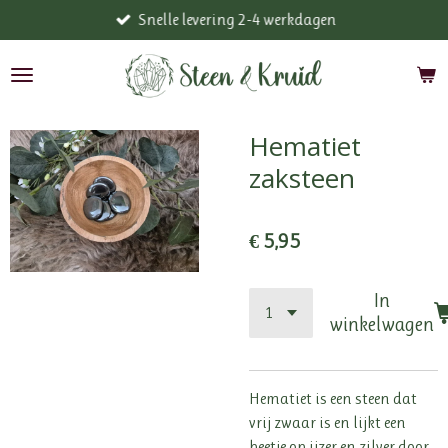
Snelle levering 2-4 werkdagen
Ga
direct
naar
de
hoofdinhoud
Hematiet
zaksteen
€ 5,95
In
winkelwagen
Hematiet is een steen dat
vrij zwaar is en lijkt een
beetje op ijzer en zilver door