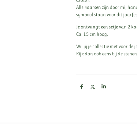
Alle kaarsen zijn door mij ha
symbool staan voor dit jaarfee
Je ontvangt een setje van 2 ka
Ca. 15 cm hoog.
Wil jij je collectie met voor d
Kijk dan ook eens bij de stenen
D
D
S
e
e
h
l
e
a
e
l
r
n
e