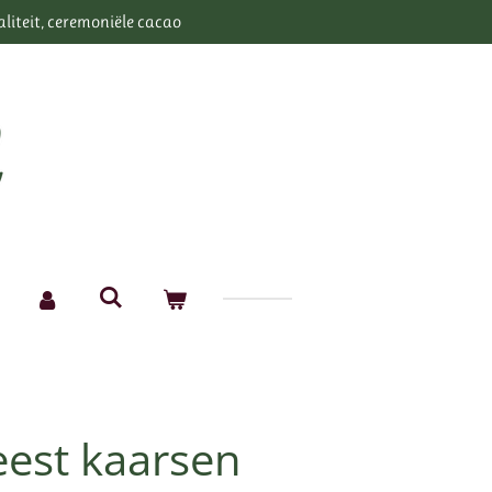
aliteit, ceremoniële cacao
feest kaarsen