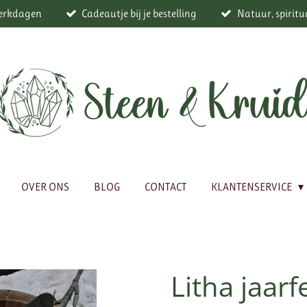
werkdagen
Cadeautje bij je bestelling
Natuur, spiritu
OVER ONS
BLOG
CONTACT
KLANTENSERVICE
Litha jaar