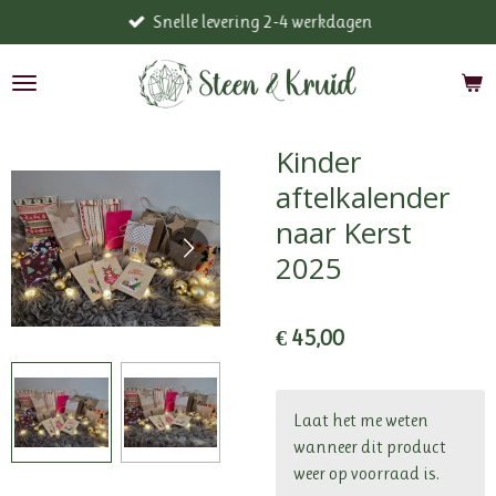
Snelle levering 2-4 werkdagen
Ga
direct
naar
de
hoofdinhoud
Kinder
aftelkalender
naar Kerst
2025
€ 45,00
Laat het me weten
wanneer dit product
weer op voorraad is.