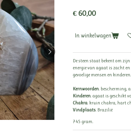
€ 60,00
In winkelwagen
De steen staat bekent om zij
energie van agaat is zacht en r
gevoelige mensen en kinderen
Kernwoorden
: bescherming, 
Kinderen
: agaat is geschikt v
Chakra
: kruin chakra, hart 
Vindplaats
: Brazilië
745 gram.