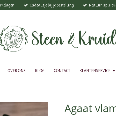
werkdagen
Cadeautje bij je bestelling
Natuur, spiritu
OVER ONS
BLOG
CONTACT
KLANTENSERVICE
Agaat vlam