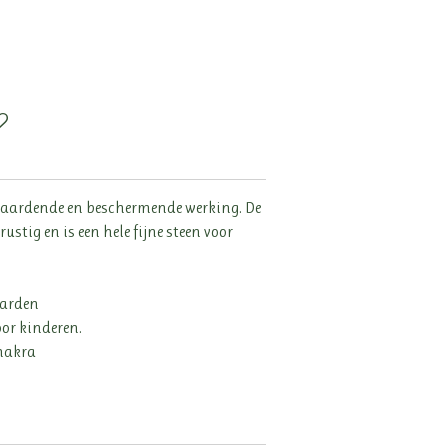
n aardende en beschermende werking. De
ustig en is een hele fijne steen voor
.
aarden
oor kinderen.
chakra