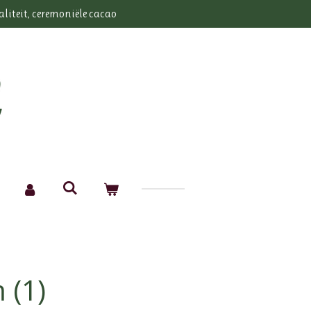
aliteit, ceremoniële cacao
 (1)