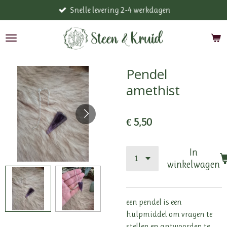
Snelle levering 2-4 werkdagen
Ga
direct
naar
de
hoofdinhoud
Pendel
amethist
€ 5,50
In
winkelwagen
een pendel is een
hulpmiddel om vragen te
stellen en antwoorden te