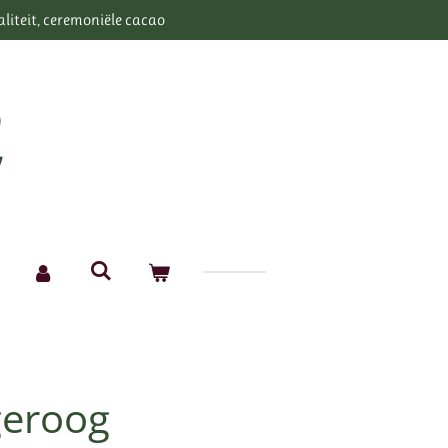
aliteit, ceremoniële cacao
geroog