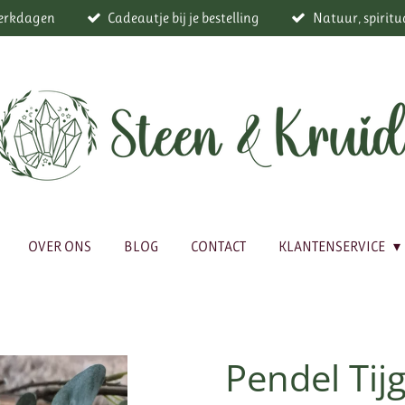
werkdagen
Cadeautje bij je bestelling
Natuur, spiritu
OVER ONS
BLOG
CONTACT
KLANTENSERVICE
Pendel Tij