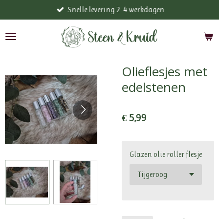
Snelle levering 2-4 werkdagen
Ga
direct
naar
de
hoofdinhoud
Olieflesjes met
edelstenen
€ 5,99
Glazen olie roller flesje