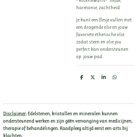
- Rozenkwarts- liefde,
harmonie, zachtheid
Je kunt een flesje vullen met
een dragende olie en jouw
favoriete etherische olie.
zodat steen en olie jou
perfect kan ondersteunen
op jouw pad.
D
D
S
D
e
e
h
e
l
e
a
l
e
l
r
e
n
e
n
Disclaimer
: Edelstenen, kristallen en mineralen kunnen
ondersteunend werken en zijn géén vervanging van medicijnen,
therapie of behandelingen. Raadpleeg altijd eerst een arts bij
klachten.