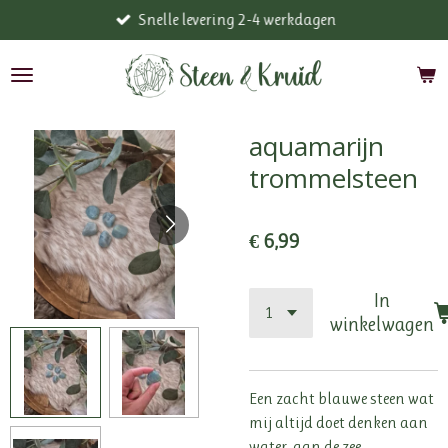
Snelle levering 2-4 werkdagen
Ga
direct
naar
de
hoofdinhoud
aquamarijn
trommelsteen
€ 6,99
In
winkelwagen
Een zacht blauwe steen wat
mij altijd doet denken aan
water, aan de zee.