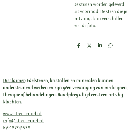
De stenen worden geleverd
uit voorraad. De steen die je
ontvangt kan verschillen
met de foto.
D
D
S
D
e
e
h
e
l
e
a
l
e
l
r
e
n
e
n
Disclaimer
: Edelstenen, kristallen en mineralen kunnen
ondersteunend werken en zijn géén vervanging van medicijnen,
therapie of behandelingen. Raadpleeg altijd eerst een arts bij
klachten.
www.steen-kruid.nl
info@steen-kruid.nl
KVK 8797638