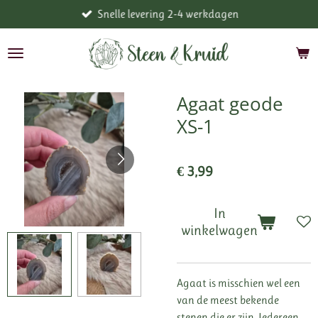
Snelle levering 2-4 werkdagen
Ga
direct
naar
de
hoofdinhoud
Agaat geode
XS-1
€ 3,99
In
winkelwagen
Agaat is misschien wel een
van de meest bekende
stenen die er zijn. Iedereen