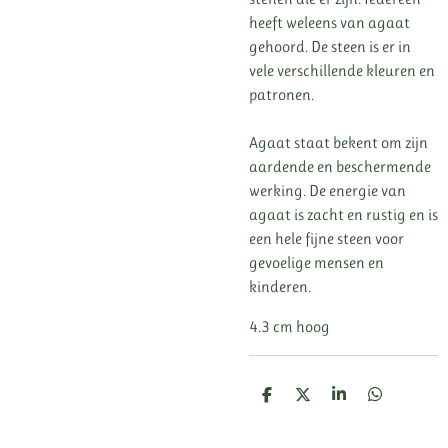
heeft weleens van agaat
gehoord. De steen is er in
vele verschillende kleuren en
patronen.
Agaat staat bekent om zijn
aardende en beschermende
werking. De energie van
agaat is zacht en rustig en is
een hele fijne steen voor
gevoelige mensen en
kinderen.
4.3 cm hoog
D
D
S
D
e
e
h
e
l
e
a
l