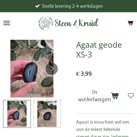
Snelle levering 2-4 werkdagen
Ga
direct
naar
de
hoofdinhoud
Agaat geode
XS-3
€ 3,99
In
winkelwagen
Agaat is misschien wel een
van de meest bekende
stenen die er zijn. Iedereen