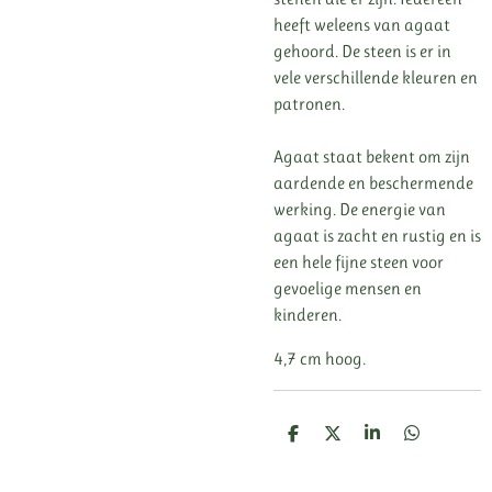
heeft weleens van agaat
gehoord. De steen is er in
vele verschillende kleuren en
patronen.
Agaat staat bekent om zijn
aardende en beschermende
werking. De energie van
agaat is zacht en rustig en is
een hele fijne steen voor
gevoelige mensen en
kinderen.
4,7 cm hoog.
D
D
S
D
e
e
h
e
l
e
a
l