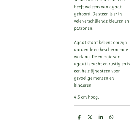
heeft weleens van agaat
gehoord. De steen is er in
vele verschillende kleuren en
patronen.
Agaat staat bekent om zijn
aardende en beschermende
werking. De energie van
agaat is zacht en rustig en is
een hele fijne steen voor
gevoelige mensen en
kinderen.
4,5 cm hoog.
D
D
S
D
e
e
h
e
l
e
a
l