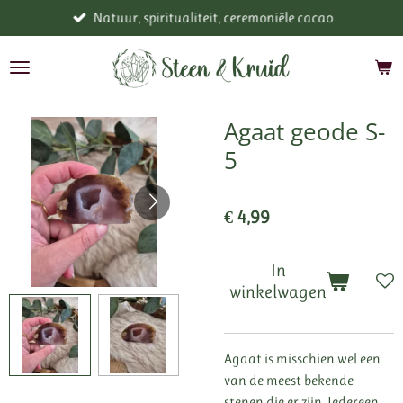
Natuur, spiritualiteit, ceremoniële cacao
Ga
direct
naar
de
hoofdinhoud
Agaat geode S-
5
€ 4,99
In
winkelwagen
Agaat is misschien wel een
van de meest bekende
stenen die er zijn. Iedereen