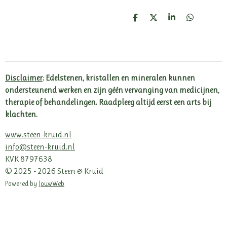
D
D
S
D
e
e
h
e
l
e
a
l
e
l
r
e
n
e
n
Disclaimer
: Edelstenen, kristallen en mineralen kunnen
ondersteunend werken en zijn géén vervanging van medicijnen,
therapie of behandelingen. Raadpleeg altijd eerst een arts bij
klachten.
www.steen-kruid.nl
info@steen-kruid.nl
KVK 8797638
© 2025 - 2026 Steen & Kruid
Powered by
JouwWeb