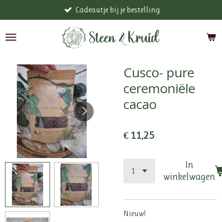
Cadeautje bij je bestelling
Ga
direct
naar
de
hoofdinhoud
Cusco- pure
ceremoniële
cacao
€ 11,25
In
winkelwagen
Nieuw!