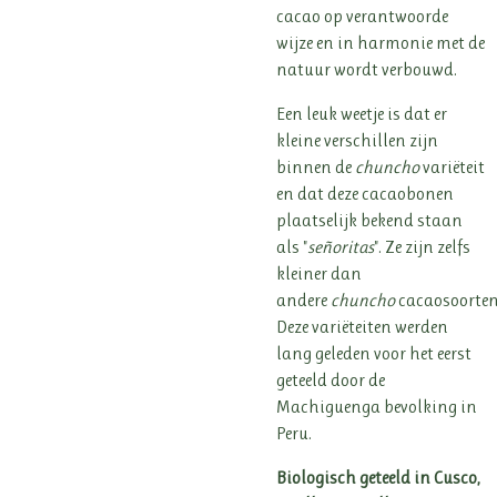
cacao op verantwoorde
wijze en in harmonie met de
natuur wordt verbouwd.
Een leuk weetje is dat er
kleine verschillen zijn
binnen de
chuncho
variëteit
en dat deze cacaobonen
plaatselijk bekend staan
als "
señoritas
". Ze zijn zelfs
kleiner dan
andere
chuncho
cacaosoorten
Deze variëteiten werden
lang geleden voor het eerst
geteeld door de
Machiguenga bevolking in
Peru.
Biologisch geteeld in Cusco,